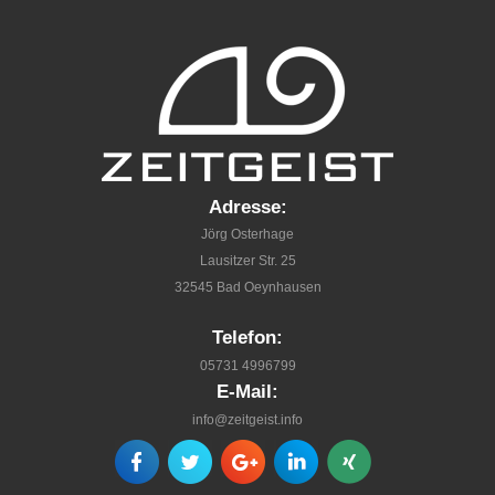
Adresse:
Jörg Osterhage
Lausitzer Str. 25
32545 Bad Oeynhausen
Telefon:
05731 4996799
E-Mail:
info@zeitgeist.info