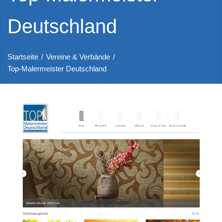
Deutschland
Startseite
/
Vereine & Verbände
/
Top-Malermeister Deutschland